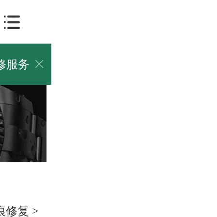
修服务

么办？该如何处
总结了所有劳力
痕修复
>