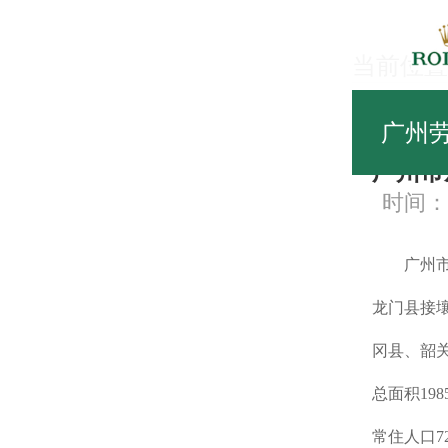
当前位置
中
广州
广州市
时间：20
广州市从
龙门县接
冈县、韶
总面积19
常住人口72