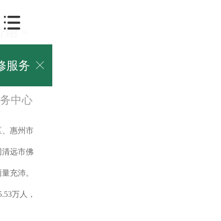
介绍
>
修服务

务中心
区、惠州市
同清远市佛
雨量充沛。
.53万人，