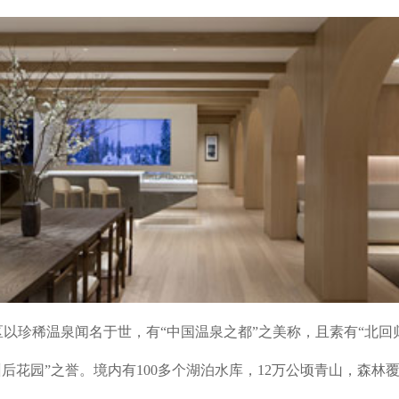
珍稀温泉闻名于世，有“中国温泉之都”之美称，且素有“北回
州后花园”之誉。境内有100多个湖泊水库，12万公顷青山，森林