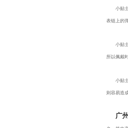
小贴士一
表链上的
小贴
所以佩戴
小贴
则容易造
广