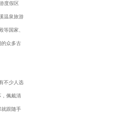
旅游度假区
溪温泉旅游
殿等国家、
期的众多古
有不少人选
坏，佩戴清
那就跟随手