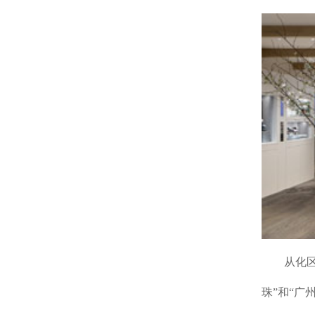
从化区以
珠”和“广