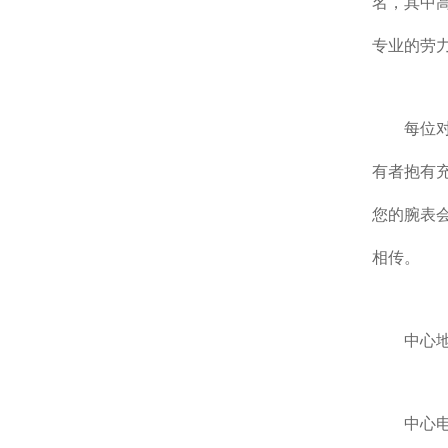
名，其中高
专业的劳
每位对劳
有者抱有
您的腕表
相传。
中心地
中心电话：4