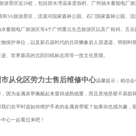
。有旅游景区近20处，包括碧水湾温泉度假村、广州抽水蓄能电厂
A级和3A旅游景区，流溪河国家森林公园、石门国家森林公园、流
抽水蓄能电厂旅游区等4个广州重点生态旅游区以及广裕祠、五岳
文物保护单位，以及新石器时代的吕田狮象岩人居遗迹、明朝时
古迹、世界最高的北回归线标志塔等一批文化景观。
州市从化区劳力士售后维修中心
温馨提示：相信会
带，因为金属表带佩戴起来显得成熟稳重，而且质地坚硬不易损
那我们在平时该如何维护手表的金属表带呢？如果你也感兴趣，
务中心一起看过来吧！