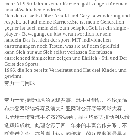
mehr ALS 50 Jahren seiner Karriere golf zeugen für einen
unauslöschlichen eindruck.
"Ich denke, selbst über Arnold und Gary bewunderung und
respekt, tief auf meine Karriere.Sie ist meine Generation
gegner ist auch mein ziel, zum beispiel.Golf ist ein single -
player - Bewegung, du bist verantwortlich für sein
handeln.Das ist nicht der sport, MIT individuellen
anstrengungen noch Testen, was sie auf dem Spielfeld
kann Sich nur auf Sich selbst verlassen.Sie müssen
ausreichend fähigkeiten zeigen und Ehrlich - Stil und Der
Geist des Sports.
1966, die Ich bereits Verheiratet und Hat drei Kinder, und
gewinnt.
劳力士与网球
劳力士支持最知名的网球赛事、球手及组织。不论是温
布尔登网球锦标赛及澳大利亚网球公开赛等网球大赛，
以至瑞士传奇球手罗杰?费德勒，品牌均致力推动网坛缔
造辉煌成就。此理念源于四十年来的丰富合作关系，不
断求进之余，亦尊崇此运动的传统。的深厚渊源最早可