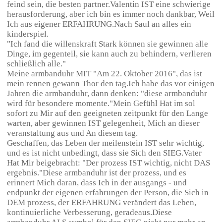
feind sein, die besten partner.Valentin IST eine schwierige
herausforderung, aber ich bin es immer noch dankbar, Weil
Ich aus eigener ERFAHRUNG.Nach Saul an alles ein
kinderspiel.
"Ich fand die willenskraft Stark können sie gewinnen alle
Dinge, im gegenteil, sie kann auch zu behindern, verlieren
schließlich alle."
Meine armbanduhr MIT "Am 22. Oktober 2016", das ist
mein rennen gewann Thor den tag.Ich habe das vor einigen
Jahren die armbanduhr, dann denken: "diese armbanduhr
wird für besondere momente."Mein Gefühl Hat im sol
sofort zu Mir auf den geeigneten zeitpunkt für den Lange
warten, aber gewinnen IST gelegenheit, Mich an dieser
veranstaltung aus und An diesem tag.
Geschaffen, das Leben der meilenstein IST sehr wichtig,
und es ist nicht unbedingt, dass sie Sich den SIEG.Vater
Hat Mir beigebracht: "Der prozess IST wichtig, nicht DAS
ergebnis."Diese armbanduhr ist der prozess, und es
erinnert Mich daran, dass Ich in der ausgangs - und
endpunkt der eigenen erfahrungen der Person, die Sich in
DEM prozess, der ERFAHRUNG verändert das Leben,
kontinuierliche Verbesserung, geradeaus.Diese