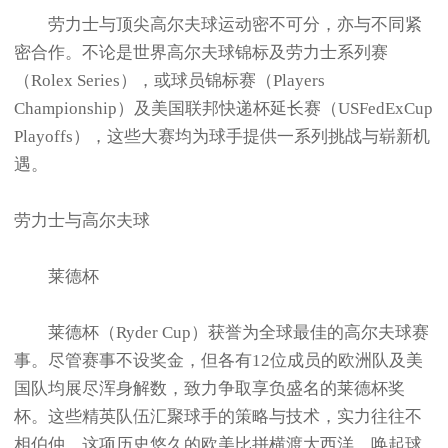
劳力士与顶尖高尔夫球运动密不可分，亦与不同紧
密合作。不论是世界高尔夫球锦标及劳力士系列赛
（Rolex Series），或球员锦标赛（Players
Championship）及美国联邦快递杯延长赛（USFedExCup
Playoffs），这些大赛均为球手提供一系列挑战与崭新机
遇。
劳力士与高尔夫球
莱德杯
莱德杯（Ryder Cup）获誉为全球最佳的高尔夫球赛
事。尽管赛事不设奖金，但各有12位成员的欧洲队及美
国队均展尽浑身解数，致力争取享负盛名的莱德杯奖
杯。这些精英队伍汇聚球手的策略与技术，实力往往不
相伯仲。这项历史悠久的欧美比拼横渡大西洋，唤起球