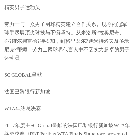
精英男子运动员
劳力士与一众男子网球精英建立合作关系。现今的冠军
球手尽展顶尖球技与不懈坚持。从米洛斯?拉奥尼奇、
乔?维尔弗雷德?特松加，到格里戈尔?迪米特洛夫及多米
尼克?蒂姆，劳力士网球界代言人中不乏实力超卓的男子
运动员。
SC GLOBAL呈献
法国巴黎银行新加坡
WTA年终总决赛
2017年度由SC Global呈献的法国巴黎银行新加坡WTA年
终总决赛（BNP Paribas WTA Finals Singapore presented