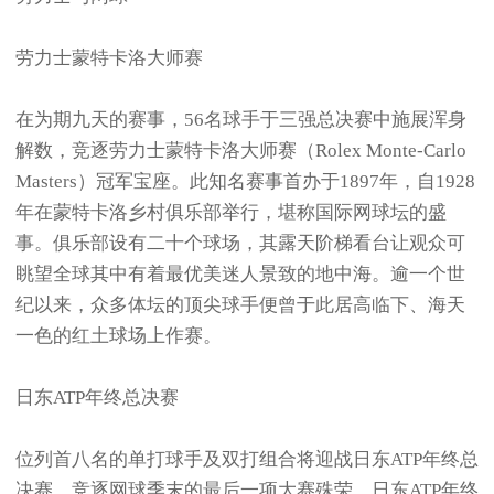
劳力士蒙特卡洛大师赛
在为期九天的赛事，56名球手于三强总决赛中施展浑身
解数，竞逐劳力士蒙特卡洛大师赛（Rolex Monte-Carlo
Masters）冠军宝座。此知名赛事首办于1897年，自1928
年在蒙特卡洛乡村俱乐部举行，堪称国际网球坛的盛
事。俱乐部设有二十个球场，其露天阶梯看台让观众可
眺望全球其中有着最优美迷人景致的地中海。逾一个世
纪以来，众多体坛的顶尖球手便曾于此居高临下、海天
一色的红土球场上作赛。
日东ATP年终总决赛
位列首八名的单打球手及双打组合将迎战日东ATP年终总
决赛，竞逐网球季末的最后一项大赛殊荣。日东ATP年终