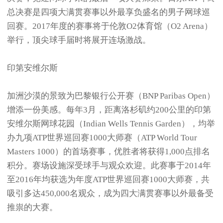
总决赛是四项大满贯赛事以外最享负盛名的男子网球巡
回赛。2017年度的赛事将于伦敦O2体育馆（O2 Arena）
举行，顶尖球手届时将展开连场激战。
印第安维尔斯
加洲沙漠的景致为巴黎银行公开赛（BNP Paribas Open）
增添一份美感。每年3月，距离洛杉矶约200公里的印第
安维尔斯网球花园（Indian Wells Tennis Garden），均举
办九项ATP世界巡回赛1000大师赛（ATP World Tour
Masters 1000）的首场赛事，优胜者将获得1,000点排名
积分。赛场设施深受球手与观众欢迎。此赛事于2014年
至2016年均获选为年度ATP世界巡回赛1000大师赛，共
吸引多达450,000名观众，成为四大满贯赛事以外最备受
推祟的大赛。