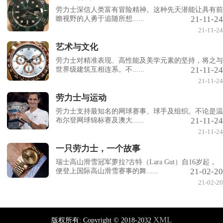
劳力士深信人类富有冒险精神。这种先天潜能让具有前
21-11-24
瞻视野的人勇于追随所想......
21-11-24
艺术与文化
劳力士对精准表现、高性能及美学元素的坚持，将之与
21-11-24
世界级建筑互相连系。不......
21-11-24
劳力士与运动
劳力士支持最知名的网球赛事、球手及组织。不论是温
21-11-24
布尔登网球锦标赛及澳大......
21-11-24
一只劳力士，一个故事
瑞士高山滑雪冠军萝拉?古特（Lara Gut）自16岁起，
21-02-20
便登上国际高山滑雪赛事的舞......
21-02-20
XML
版权所有:
Copyright © 2018-2032