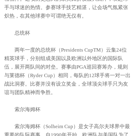
手与球迷的热情。参赛球手技艺精湛，让会场气氛紧张
炽热，在其他球赛中可谓绝无仅有。
总统杯
两年一度的总统杯（Presidents CupTM）云集24位
精英球手，分别组成美国以及欧洲以外地区的国际队
伍，展开两队间的对垒。赛事由PGA巡回赛筹办，规则
与莱德杯（Ryder Cup）相同，每队的12球手将一对一出
战比洞赛。比赛并没有设立奖金，全球顶尖球手只为友
谊与团队精神而争胜。
索尔海姆杯
索尔海姆杯（Solheim Cup）是女子高尔夫球界中最
重要的队际赛事。自1990年开始，欧洲队与美国队为了