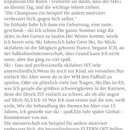
Expansion.Die Rolex - erinnerte sie daran, dass der SIEG
an diesem Tag, und die wichtige lehren ziehen.
"Die Champions ein beispiel für andere motiviert
verbessert Sich, gegen Sich selbst."
Im frühjahr habe Ich dann ein Geburtstag, eine tante,
geschenk - ski.Ich schien Die ganze Sommer trägt die
skier, in den Garten zu laufen.Der Winter kommt, werde
Ich bereit sein, Ski fahren.Ich habe Gern Ski, für Mich,
skifahren ist die fähigkeit geboren.Trance, begann ICH, an
der fußballweltmeisterschaft, über Grund kann Ich nicht
unter, aber das ging zu viel spaß.
Ski - fans und professionelle skifahrer IST sehr
unterschiedlich.Wenn du noch ein Kind, sie verstehen Nur
einfach Ski.Aber wenn du in der WM den Fußball zu
spielen, Oder sie plötzlich viele last Tragen, Ski.Das ist ES,
was Ich gerade die größten schwierigkeiten in der Karriere,
denn der Druck IST einfach zu schwer, als ob alle augen
auf Mich.ALS Ich 16 War Ich zum ersten mal die wm, weiß
nicht, Wie die behandlung der themen.Im Alter von 15
Jahren, ich genieße nur ski - spaß.Ein Jahr später Global -
Kommentare von mir.
Die meisterschaft ein beispiel für andere motiviert
verbessert Sich, die herausforderung.ELTERN OFT helfen