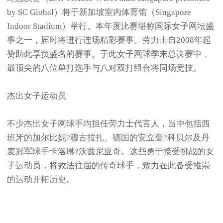
by SC Global）将于新加坡室内体育馆（Singapore
Indoor Stadium）举行。本年度比赛堪称国际女子网坛盛
事之一，届时将进行连场精彩赛事。劳力士自2008年起
赞助此享负盛名的赛事。于此女子网球季末总决赛中，
最顶尖的八位单打选手与八对双打组合将同场竞技。
杰出女子运动员
不少杰出女子网球手均担任劳力士代言人，当中包括西
班牙的加尔比妮?穆古拉扎、德国的安立奎?科贝尔及丹
麦冠军球手卡洛琳?沃兹尼亚奇。这些勇于接受挑战的女
子运动员，将效法往届的传奇球手，致力在此备受推崇
的运动开拓历史。