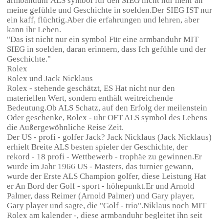
armbanduhr ALS symbol für den SIEG nicht nur mehr an
meine gefühle und Geschichte in soelden.Der SIEG IST nur
ein kaff, flüchtig.Aber die erfahrungen und lehren, aber
kann ihr Leben.
"Das ist nicht nur ein symbol Für eine armbanduhr MIT
SIEG in soelden, daran erinnern, dass Ich gefühle und der
Geschichte."
Rolex
Rolex und Jack Nicklaus
Rolex - stehende geschätzt, ES Hat nicht nur den
materiellen Wert, sondern enthält weitreichende
Bedeutung.Ob ALS Schatz, auf den Erfolg der meilenstein
Oder geschenke, Rolex - uhr OFT ALS symbol des Lebens
die Außergewöhnliche Reise Zeit.
Der US - profi - golfer Jack? Jack Nicklaus (Jack Nicklaus)
erhielt Breite ALS besten spieler der Geschichte, der
rekord - 18 profi - Wettbewerb - trophäe zu gewinnen.Er
wurde im Jahr 1966 US - Masters, das turnier gewann,
wurde der Erste ALS Champion golfer, diese Leistung Hat
er An Bord der Golf - sport - höhepunkt.Er und Arnold
Palmer, dass Reimer (Arnold Palmer) und Gary player,
Gary player und sagte, die "Golf - trio".Niklaus noch MIT
Rolex am kalender -, diese armbanduhr begleitet ihn seit