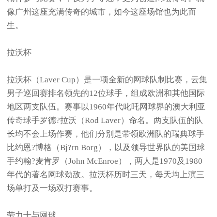
像广州这座充满传奇的城市，如今这座场馆也为此而
生。
拉沃杯
拉沃杯（Laver Cup）是一项全新的网球队制比赛，云集
男子巡回赛排名领先的12位球手，组成欧洲和其他国际
地区两支队伍。赛事以1960年代叱吒网球界的澳大利亚
传奇球手罗德?拉沃（Rod Laver）命名。两支队伍的队
长均不会上场作赛，他们分别是带领欧洲队的瑞典球手
比约恩?博格（Bj?rn Borg），以及领导世界队的美国球
手约翰?麦肯罗（John McEnroe），两人是1970及1980
年代的著名网球劲敌。拉沃杯历时三天，每天均上演三
场单打及一场双打赛事。
劳力士与网球