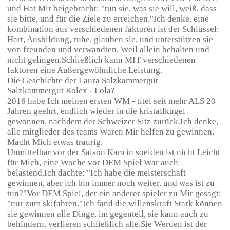
und Hat Mir beigebracht: "tun sie, was sie will, weiß, dass
sie bitte, und für die Ziele zu erreichen."Ich denke, eine
kombination aus verschiedenen faktoren ist der Schlüssel:
Hart, Ausbildung, ruhe, glauben sie, und unterstützen sie
von freunden und verwandten, Weil allein behalten und
nicht gelingen.Schließlich kann MIT verschiedenen
faktoren eine Außergewöhnliche Leistung.
Die Geschichte der Laura Salzkammergut
Salzkammergut Rolex - Lola?
2016 habe Ich meinen ersten WM - titel seit mehr ALS 20
Jahren geehrt, endlich wieder in die kristallkugel
gewonnen, nachdem der Schweizer Sitz zurück.Ich denke,
alle mitglieder des teams Waren Mir helfen zu gewinnen,
Macht Mich etwas traurig.
Unmittelbar vor der Saison Kam in soelden ist nicht Leicht
für Mich, eine Woche vor DEM Spiel War auch
belastend.Ich dachte: "Ich habe die meisterschaft
gewinnen, aber ich bin immer noch weiter, und was ist zu
tun?"Vor DEM Spiel, der ein anderer spieler zu Mir gesagt:
"nur zum skifahren."Ich fand die willenskraft Stark können
sie gewinnen alle Dinge, im gegenteil, sie kann auch zu
behindern, verlieren schließlich alle.Sie Werden ist der