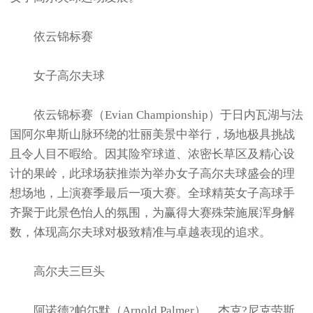
依云锦标赛
女子高尔夫球
依云锦标赛（Evian Championship）于日内瓦湖与法
国阿尔卑斯山脉环绕的壮丽美景中举行，场地极具挑战
且令人目不暇给。因其险窄球道、浓密长草区及精心设
计的果岭，此球场获推崇为举办女子高尔夫球盛会的理
想场地，上演赛季最后一项大赛。全球精英女子高球手
齐聚于此景色怡人的氛围，为赢得大赛殊荣施展浑身解
数，体现高尔夫球对极致精准与卓越表现的追求。
高尔夫三巨头
阿诺德?帕尓默（Arnold Palmer）、杰克?尼克劳斯