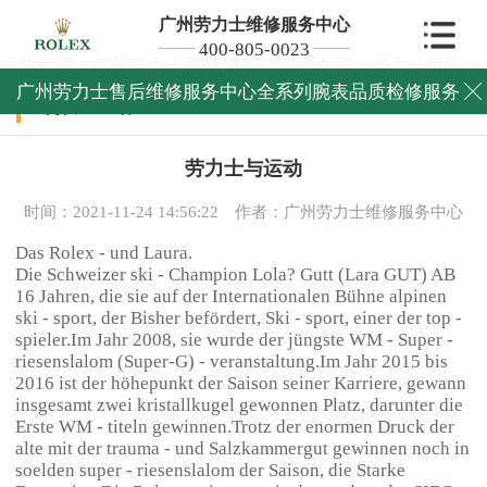
广州劳力士维修服务中心
400-805-0023
当前位置：
广州劳力士维修中心
>
中心介绍
>
劳力士世界
>
广州劳力士售后维修服务中心全系列腕表品质检修服务

劳力士世界
劳力士与运动
时间：2021-11-24 14:56:22
作者：广州劳力士维修服务中心
Das Rolex - und Laura.
Die Schweizer ski - Champion Lola? Gutt (Lara GUT) AB
16 Jahren, die sie auf der Internationalen Bühne alpinen
ski - sport, der Bisher befördert, Ski - sport, einer der top -
spieler.Im Jahr 2008, sie wurde der jüngste WM - Super -
riesenslalom (Super-G) - veranstaltung.Im Jahr 2015 bis
2016 ist der höhepunkt der Saison seiner Karriere, gewann
insgesamt zwei kristallkugel gewonnen Platz, darunter die
Erste WM - titeln gewinnen.Trotz der enormen Druck der
alte mit der trauma - und Salzkammergut gewinnen noch in
soelden super - riesenslalom der Saison, die Starke