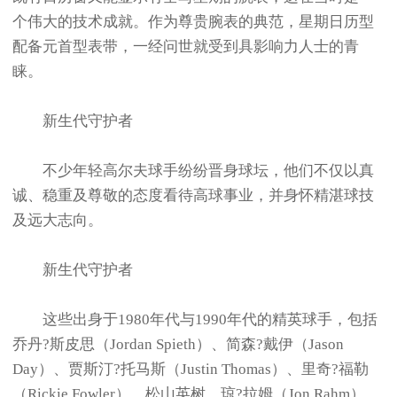
个伟大的技术成就。作为尊贵腕表的典范，星期日历型
配备元首型表带，一经问世就受到具影响力人士的青
睐。
新生代守护者
不少年轻高尔夫球手纷纷晋身球坛，他们不仅以真
诚、稳重及尊敬的态度看待高球事业，并身怀精湛球技
及远大志向。
新生代守护者
这些出身于1980年代与1990年代的精英球手，包括
乔丹?斯皮思（Jordan Spieth）、简森?戴伊（Jason
Day）、贾斯汀?托马斯（Justin Thomas）、里奇?福勒
（Rickie Fowler）、松山英树、琼?拉姆（Jon Rahm）、