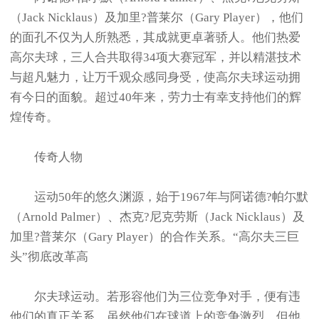
（Jack Nicklaus）及加里?普莱尔（Gary Player），他们
的面孔不仅为人所熟悉，其成就更卓著骄人。他们热爱
高尔夫球，三人合共取得34项大赛冠军，并以精湛技术
与超凡魅力，让万千观众感同身受，使高尔夫球运动拥
有今日的面貌。超过40年来，劳力士有幸支持他们的辉
煌传奇。
传奇人物
运动50年的悠久渊源，始于1967年与阿诺德?帕尓默
（Arnold Palmer）、杰克?尼克劳斯（Jack Nicklaus）及
加里?普莱尔（Gary Player）的合作关系。“高尔夫三巨
头”彻底改革高
尔夫球运动。若形容他们为三位竞争对手，便有违
他们的真正关系。虽然他们在球道上的竞争激烈，但他