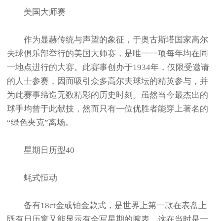
美国大师赛
作为显赫传统与声望的象征，于奥古斯塔国家高尔
夫球俱乐部举行的美国大师赛，是唯一一项每年均在同
一地点进行的大赛。此赛事创办于1934年，仅限受邀请
的人士参赛，因而吸引众多高尔夫球坛的精英参与，并
为此赛事缔造无数精彩的历史时刻。虽然当今最杰出的
球手均曾于此献技，然而只有一位优胜者能穿上著名的
“绿色夹克”离场。
星期日历型40
蚝式恒动
备有18ct金或铂金款式，是世界上第一款在表盘上
既有日历窗又能显示有全写星期的腕表，这在当时是一