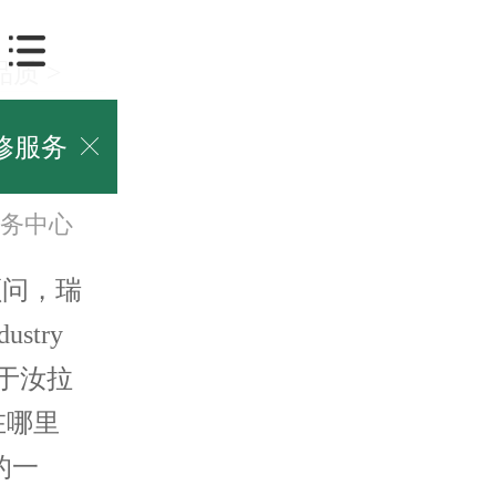
品质
>
修服务

务中心
顾问，瑞
ustry
于汝拉
在哪里
的一