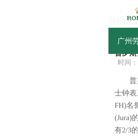
当前位置
匠
广州
普罗斯
时间：20
普罗斯
士钟表工业联
FH)
(Ju
有2/