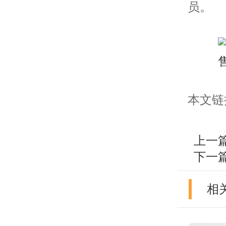
员。
本文链接：h
上一
下一
相