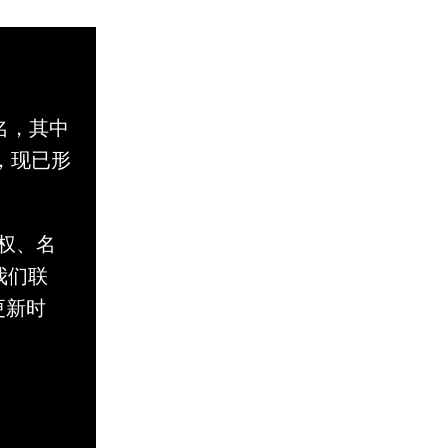
名，其中
，现已形
。
权、名
与我们联
更新时