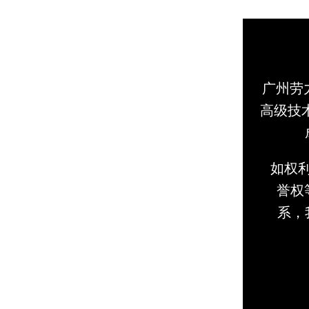
广州劳
高级技
如权
誉权等
系，