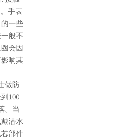
示。手表
中的一些
表一般不
水圈会因
而影响其
士做防
100
落。当
佩戴潜水
机芯部件