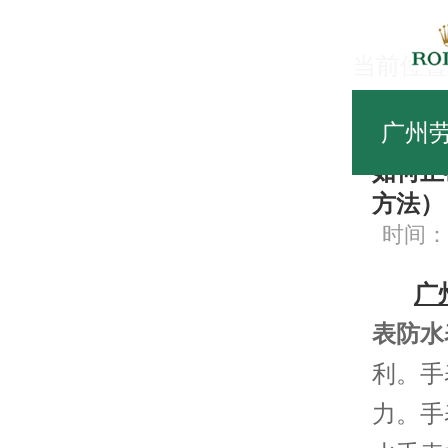
当前位置
劳
广州
如何正
方法）
时间：20
广
表防水
利。手
力。手