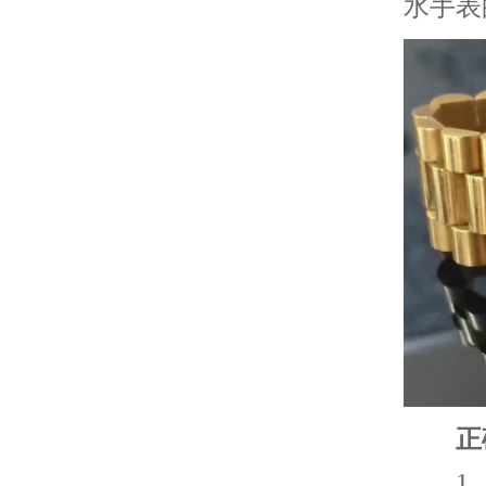
水手表
正确
1、