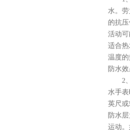
水。劳
的抗压
活动可
适合热
温度的
防水效
2、
水手表
英尺或
防水层
运动。