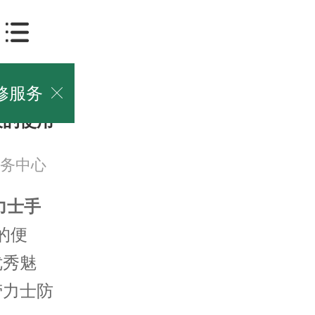
修服务

表的使用
务中心
力士手
的便
优秀魅
劳力士防