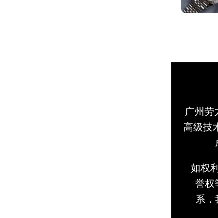
广州劳
高级技
如权
誉权等
系，