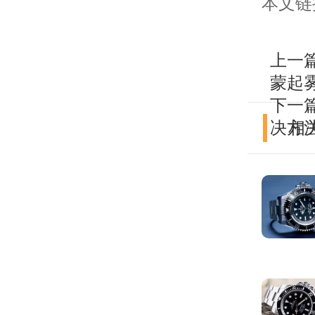
本文链接：h
上一
蒙起
下一
决方
相