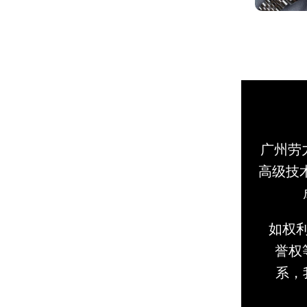
广州劳
高级技
如权
誉权等
系，