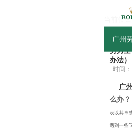
当前位置
劳
广州
劳力士
办法）
时间：20
广
么办？
表以其卓
遇到一些