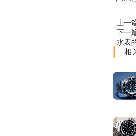
上一
下一
水表
相