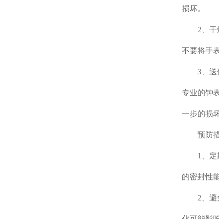
损坏。
2、干燥
不要将手
3、送修
专业的钟
一步的损
预防措
1、定期
的密封性
2、避免
化可能影