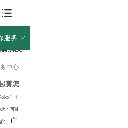
修服务

起雾解决
务中心
起雾怎
olex）手
手表也可能
广
起的。