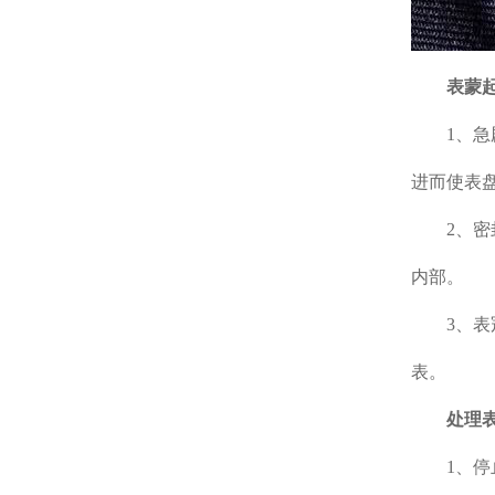
表蒙起
1、急剧
进而使表
2、密封
内部。
3、表冠
表。
处理表
1、停止