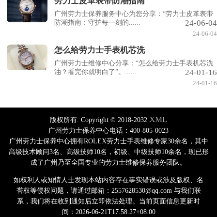
劳力士皮革表带防潮指南
广州劳力士保养服务中心为您分享：“劳力士皮革表带
24-06-04
防潮指南：守护每一刻的......
24-06-04
怎么给劳力士手表机芯洗
广州劳力士维修中心分享：“怎么给劳力士手表机芯洗
24-01-16
油？看完你就明白了”。......
24-01-16
XML
版权所有:
Copyright © 2018-2032
广州劳力士保养中心电话：400-805-0023
广州劳力士保养中心拥有ROLEX劳力士手表维修专家30余名，其中
高级技术顾问3名、高级技师10名，初级、中级技师10余名，现已形
成了广州乃至全国专业的劳力士维修保养服务团队。
如权利人或知情人士发现本站内容存在事实错误或涉及版权、名
誉权等侵权问题，请通过邮箱：2557628530@qq.com 与我们联
系，我们将在收到通知后立即依法处理。当前页面信息更新时
间：2026-06-21T17:58:27+08:00