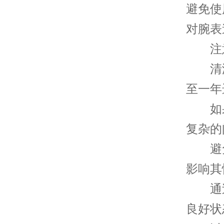
避免使
对腕表
注意
清洁
至一年
如果
复杂的
避免
影响其
通过
良好状