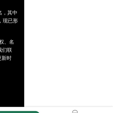
名，其中
，现已形
。
权、名
与我们联
更新时