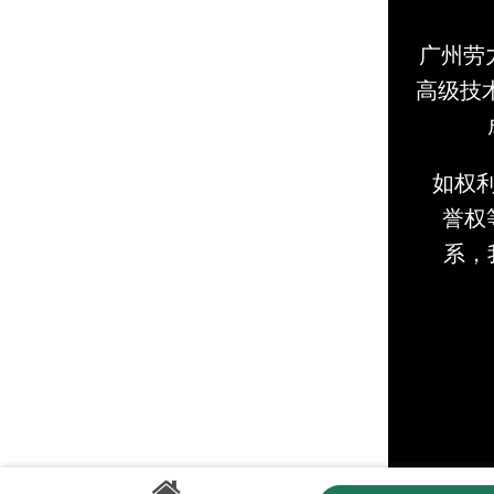
广州劳
高级技
如权
誉权等
系，