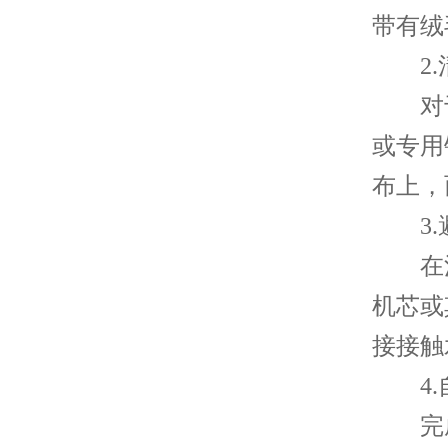
带有绒
2.
对于
或专用
布上，
3.
在清
机芯或
接接触
4.
完成