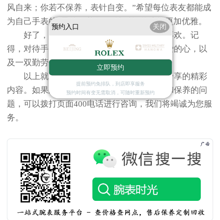
风自来；你若不保养，表针自变。”希望每位表友都能成
为自己手表的“最佳保养师”，让时间的流转更加优雅。
预约入口
关闭
好了，今天的分享就到这里，希望你们喜欢。记
得，对待手表，就像对待生活，要有一颗热爱的心，以
及一双勤劳的手。下次见，朋友们！
立即预约
以上就是
广州劳力士保养服务中心
为您分享的精彩
提前预约免排队，到店即享服务
内容。如果您还有其他关于劳力士手表维护和保养的问
预约时间有变无需取消，可随时重新预约
题，可以拨打页面400电话进行咨询，我们将竭诚为您服
务。