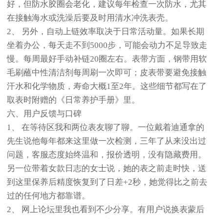
好，但防水胶圈会老化，建议每年检查一次防水，尤其
在接触海水或洗澡后要及时用清水冲洗表壳。
2、 另外，自动上链效率取决于日常活动量。如果长期
坐着办公，每天走不到5000步，可能会动力不足导致走
慢。每周最好手动补链20圈左右。表带方面，钢带用软
毛刷蘸中性清洁剂每周刷一次即可；皮表带要避免接触
汗水和化学物质，寿命大概1至2年。这些细节都写在了
取表时附赠的《日常养护手册》里。
六、用户反馈与口碑
1、 在等待区我和两位表友聊了聊。一位戴着迪通拿的
先生说他每年都来这里做一次检测，三年了从来没出过
问题，客服态度始终温和，报价透明，没有隐藏费用。
另一位带着女款日志的女士说，她的表之前走时快，送
到这里保养后精度恢复到了日差+2秒，她觉得比之前去
过的任何地方都靠谱。
2、 网上论坛里我也看到不少分享。有用户说换表蒙后