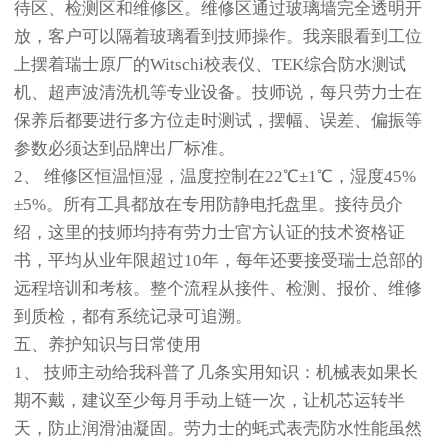
待区、检测区和维修区。维修区通过玻璃墙完全透明开
放，客户可以隔着玻璃看到技师操作。我亲眼看到工位
上摆着瑞士原厂的Witschi校表仪、TEK综合防水测试
机、超声波清洗机等专业设备。技师说，每只劳力士在
保养后都要进行多方位走时测试，摆幅、误差、偏振等
参数必须达到品牌出厂标准。
2、 维修区恒温恒湿，温度控制在22℃±1℃，湿度45%
±5%。所有工具都放在专用防静电托盘里。接待员介
绍，这里的技师均持有劳力士官方认证的技术资格证
书，平均从业年限超过10年，每年还要接受瑞士总部的
远程培训和考核。整个流程从接件、检测、报价、维修
到质检，都有系统记录可追溯。
五、养护知识与日常使用
1、 技师主动给我科普了几条实用知识：机械表如果长
期不戴，建议至少每月手动上链一次，让机芯运转半
天，防止润滑油凝固。劳力士的蚝式表壳防水性能虽然