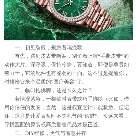
一、初见裂痕，别急着唱挽歌
首先，遇到皮表带断裂，别忙着上演“手撕皮带”的
动作大片。深呼吸，保持冷静，要知道，即便是尊贵如
劳力士，它的配件也有脆弱的一面。这不过是提醒你，
时候给它来个温柔的“医疗美容”了。
二、临时抱佛脚，还是长久之计？
若情况紧急，一根临时表带或巧手绑缚（比如，借
用你信任的发圈，当然，这是权宜之计）能救急。但记
住，这只是让爱表暂时不失礼节的“假肢”。长远来看，
寻找匹配的原装或高质量替代品才是正道。
三、DIY维修，勇气与智慧并存