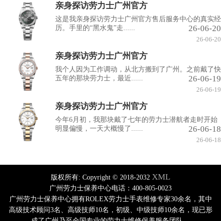
亲身探访劳力士广州官方
这是我亲身探访劳力士广州官方售后服务中心的真实经
26-06-20
历。手里的“黑水鬼”走......
26-06-20
亲身探访劳力士广州官方
我个人因为工作调动，从北方搬到了广州。之前戴了快
26-06-19
五年的那块劳力士，最近......
26-06-19
亲身探访劳力士广州官方
今年6月初，我那块戴了七年的劳力士潜航者走时开始
26-06-18
明显偏慢，一天大概慢了......
26-06-18
XML
版权所有:
Copyright © 2018-2032
广州劳力士保养中心电话：400-805-0023
广州劳力士保养中心拥有ROLEX劳力士手表维修专家30余名，其中
高级技术顾问3名、高级技师10名，初级、中级技师10余名，现已形
成了广州乃至全国专业的劳力士维修保养服务团队。