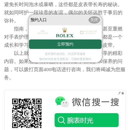
避免长时间泡水或暴晒，这些都是皮表带长寿的秘诀。
就如同呵护一段珍贵的友谊，偶尔的关怀远胜于事后的
预约入口
关闭
弥补。
指南，或许就能在绝望中找到一丝乐趣，甚至重燃
对手表护理的热爱。记住，每一个问题背后，都是一个
立即预约
成长和学习的机会，哪怕是关于一块手表的小皮带。
以上就是
广州劳力士售后服务中心
为您分享的精彩
提前预约免排队，到店即享服务
预约时间有变无需取消，可随时重新预约
内容。如果您还有其他关于劳力士手表维护和保养的问
题，可以拨打页面400电话进行咨询，我们将竭诚为您服
务。