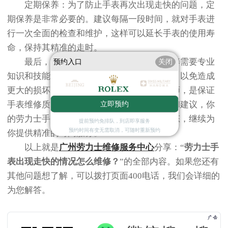
定期保养：为了防止手表再次出现走快的问题，定
期保养是非常必要的。建议每隔一段时间，就对手表进
行一次全面的检查和维护，这样可以延长手表的使用寿
命，保持其精准的走时。
最后，值得一提的是，手表的维修和保养需要专业
预约入口
关闭
知识和技能，不建议自行拆卸手表进行维修，以免造成
更大的损坏。选择正规的维修点和专业的技师，是保证
手表维修质量的关键。通过上述的维修步骤和建议，你
立即预约
的劳力士手表应该能够恢复到正常的走时状态，继续为
提前预约免排队，到店即享服务
预约时间有变无需取消，可随时重新预约
你提供精准的时间服务。
以上就是
广州劳力士维修服务中心
分享：“
劳力士手
表出现走快的情况怎么维修？
”的全部内容。如果您还有
其他问题想了解，可以拨打页面400电话，我们会详细的
为您解答。