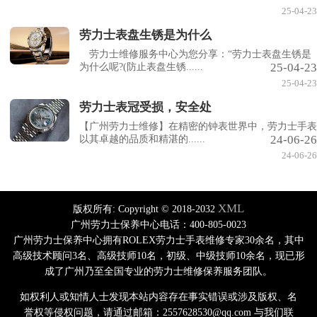
25-04-23
劳力士表盘生锈是为什么
劳力士维修服务中心为您分享：“劳力士表盘生锈是
25-04-23
为什么呢?(防止表盘生锈......
25-04-23
劳力士表冠受损，安全处
【广州劳力士维修】在精密的钟表世界中，劳力士手表
24-06-26
以其卓越的品质和精湛的......
24-06-26
XML
版权所有:
Copyright © 2018-2032
广州劳力士保养中心电话：400-805-0023
广州劳力士保养中心拥有ROLEX劳力士手表维修专家30余名，其中
高级技术顾问3名、高级技师10名，初级、中级技师10余名，现已形
成了广州乃至全国专业的劳力士维修保养服务团队。
如权利人或知情人士发现本站内容存在事实错误或涉及版权、名
誉权等侵权问题，请通过邮箱：2557628530@qq.com 与我们联