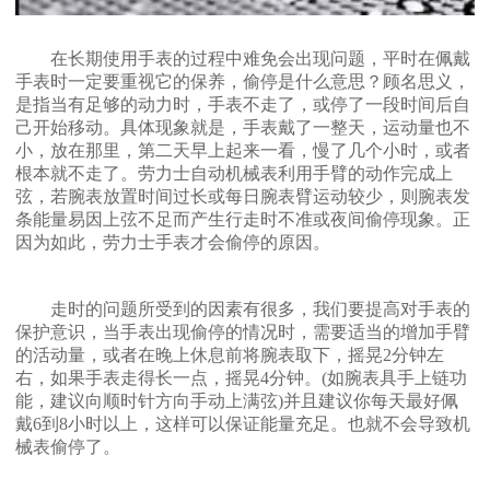
在长期使用手表的过程中难免会出现问题，平时在佩戴
手表时一定要重视它的保养，偷停是什么意思？顾名思义，
是指当有足够的动力时，手表不走了，或停了一段时间后自
己开始移动。具体现象就是，手表戴了一整天，运动量也不
小，放在那里，第二天早上起来一看，慢了几个小时，或者
根本就不走了。劳力士自动机械表利用手臂的动作完成上
弦，若腕表放置时间过长或每日腕表臂运动较少，则腕表发
条能量易因上弦不足而产生行走时不准或夜间偷停现象。正
因为如此，劳力士手表才会偷停的原因。
走时的问题所受到的因素有很多，我们要提高对手表的
保护意识，当手表出现偷停的情况时，需要适当的增加手臂
的活动量，或者在晚上休息前将腕表取下，摇晃2分钟左
右，如果手表走得长一点，摇晃4分钟。(如腕表具手上链功
能，建议向顺时针方向手动上满弦)并且建议你每天最好佩
戴6到8小时以上，这样可以保证能量充足。也就不会导致机
械表偷停了。