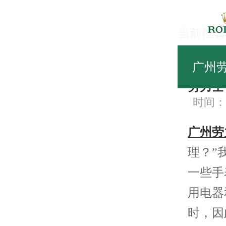
当前位置
劳
广州
劳力士
时间：20
广州劳
理？”
一些手
用电器
时，因