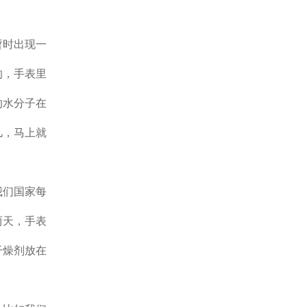
暂时出现一
的，手表里
的水分子在
儿，马上就
我们国家每
两天，手表
干燥剂放在