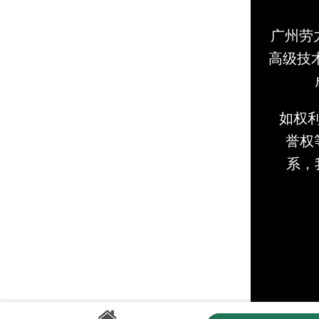
广州劳
高级技
如权
誉权等
系，