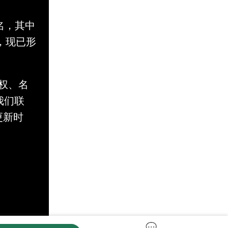
名，其中
，现已形
。
权、名
与我们联
更新时