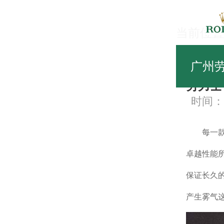
当前位置
劳
广州
劳力士
时间：20
每一款劳
卓越性能
保证长久
产生雾气