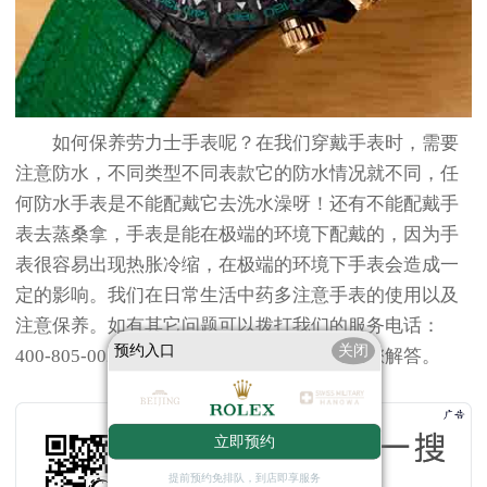
如何保养劳力士手表呢？在我们穿戴手表时，需要
注意防水，不同类型不同表款它的防水情况就不同，任
何防水手表是不能配戴它去洗水澡呀！还有不能配戴手
表去蒸桑拿，手表是能在极端的环境下配戴的，因为手
表很容易出现热胀冷缩，在极端的环境下手表会造成一
定的影响。我们在日常生活中药多注意手表的使用以及
注意保养。如有其它问题可以拨打我们的服务电话：
预约入口
关闭
400-805-0023，
广州劳力士维修
中心客服为您解答。
立即预约
提前预约免排队，到店即享服务