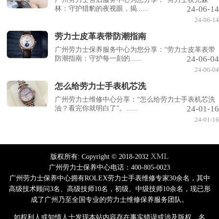
24-06-14
林：守护猎豹的夜视眼，揭......
24-06-14
劳力士皮革表带防潮指南
广州劳力士保养服务中心为您分享：“劳力士皮革表带
24-06-04
防潮指南：守护每一刻的......
24-06-04
怎么给劳力士手表机芯洗
广州劳力士维修中心分享：“怎么给劳力士手表机芯洗
24-01-16
油？看完你就明白了”。......
24-01-16
XML
版权所有:
Copyright © 2018-2032
广州劳力士保养中心电话：400-805-0023
广州劳力士保养中心拥有ROLEX劳力士手表维修专家30余名，其中
高级技术顾问3名、高级技师10名，初级、中级技师10余名，现已形
成了广州乃至全国专业的劳力士维修保养服务团队。
如权利人或知情人士发现本站内容存在事实错误或涉及版权、名