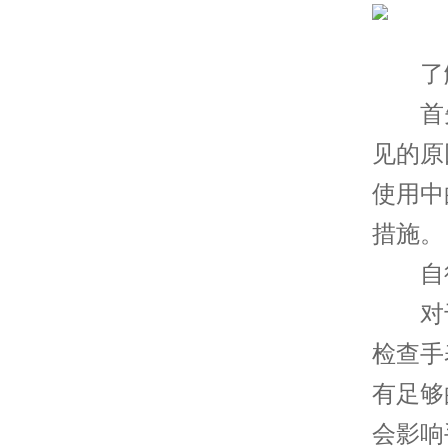
了解
首先
见的原
使用中
措施。
自行
对于
检查手
有足够
会影响