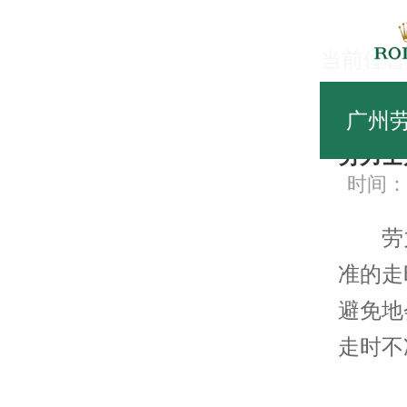
当前位置
常
广州
劳力士
时间：20
劳力
准的走
避免地
走时不