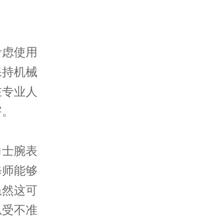
虑使用
保持机械
在专业人
害。
士腕表
修师能够
虽然这可
忍受不准