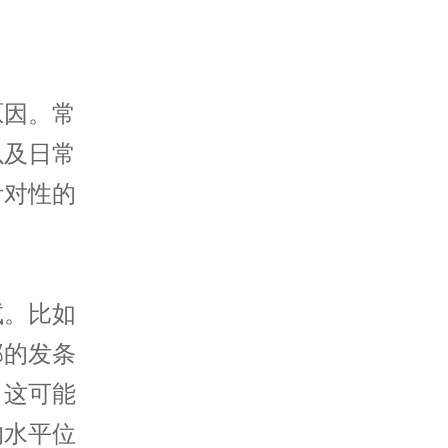
因。常
以及日常
针对性的
。比如
部的发条
，这可能
的水平位