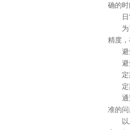
确的时
日常
为了
精度，
避免
避免
定期
定期
通过
准的问
以上