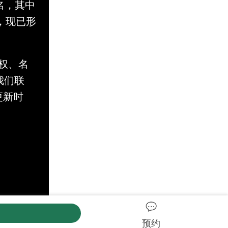
名，其中
，现已形
。
权、名
与我们联
更新时
预约