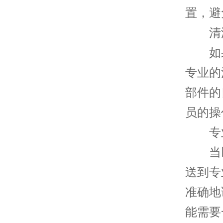
置，避
清洁
如果
专业的
部件的
员的操
专业
当以
送到专
准确地
能需要