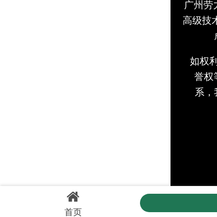
广州劳
高级技
如权
誉权等
系，
首页