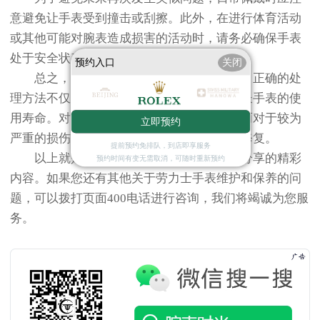
意避免让手表受到撞击或刮擦。此外，在进行体育活动
或其他可能对腕表造成损害的活动时，请务必确保手表
处于安全状态。
预约入口
关闭
总之，当劳力士手表的表壳出现问题时，正确的处
理方法不仅能够帮助恢复其美观度，还能延长手表的使
用寿命。对于轻微损伤可以自己动手解决；而对于较为
立即预约
严重的损伤，则应寻求专业人士的帮助进行修复。
提前预约免排队，到店即享服务
以上就是
广州劳力士保养服务中心
为您分享的精彩
预约时间有变无需取消，可随时重新预约
内容。如果您还有其他关于劳力士手表维护和保养的问
题，可以拨打页面400电话进行咨询，我们将竭诚为您服
务。