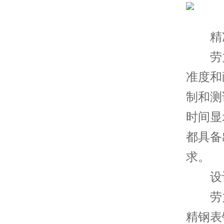
精准
劳力
准度和
制和测
时间显
都具备
求。
设计
劳力
精钢表