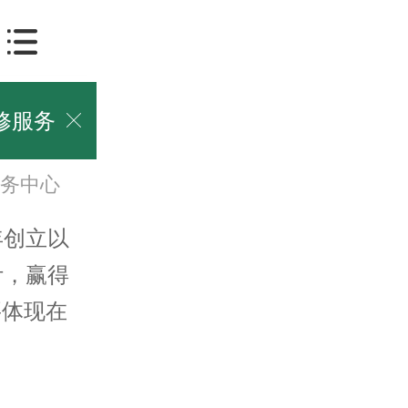
修服务

务中心
年创立以
计，赢得
要体现在