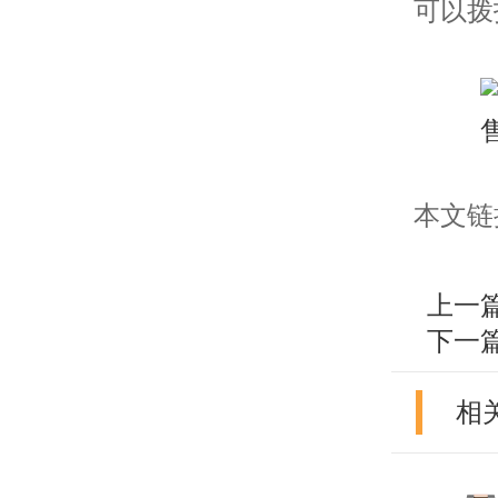
可以拨
本文链接：h
上一
下一
相