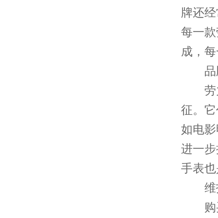
牌还经
每一款
成，每
品牌
劳力
征。它
如电影
进一步
手表也
维护
购买