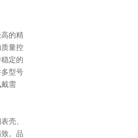
高的精
的质量控
持稳定的
许多型号
佩戴需
表壳、
精致。品