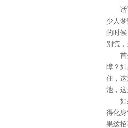
话说，
少人梦
的时候
别慌，
首先
障？如
住，这
池，这
如果
得化身
果这招