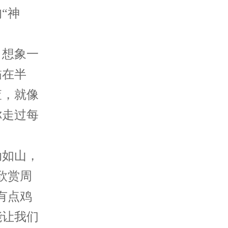
“神
想象一
锚在半
查，就像
你走过每
如山，
欣赏周
有点鸡
能让我们