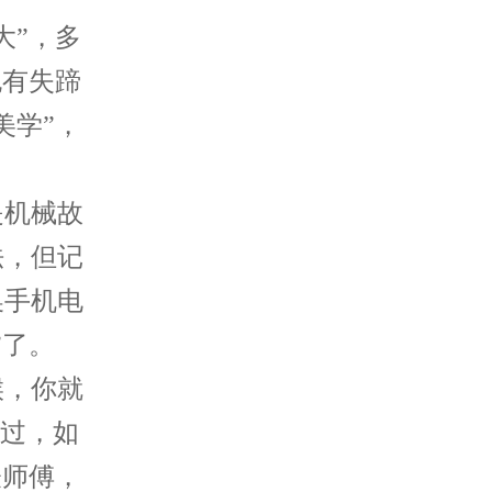
”，多
也有失蹄
美学”，
机械故
法，但记
换手机电
”了。
，你就
不过，如
表师傅，