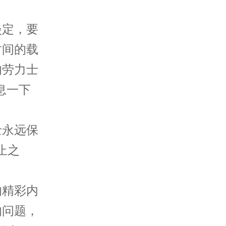
定，要
时间的载
的劳力士
息一下
永远保
止之
的精彩内
的问题，