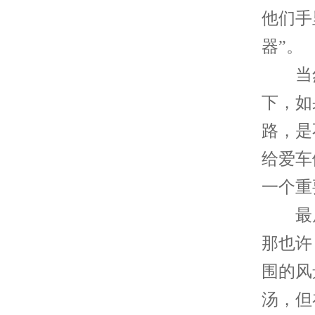
他们手
器”。
当然
下，如
路，是
给爱车
一个重
最后
那也许
围的风
汤，但