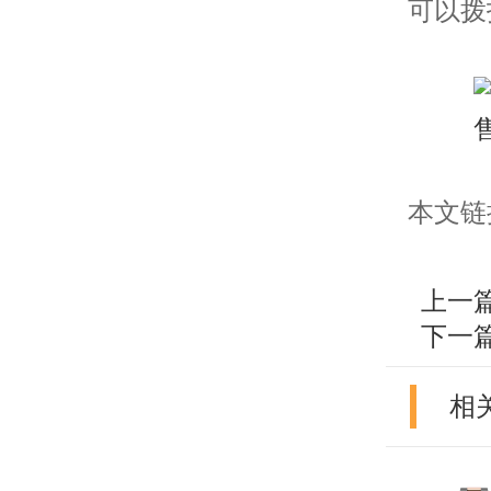
可以拨
本文链接：h
上一
下一
相