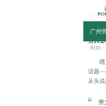
当前位置
常
广州
劳力士
时间：20
嘿，
话题—
从头说