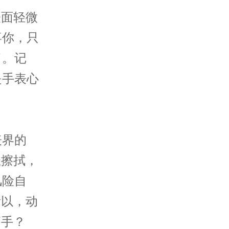
面轻微
喜你，只
了。记
是手表心
界的
轻擦拭，
风险自
所以，动
高手？