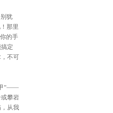
，别犹
吧！那里
让你的手
能搞定
术，不可
”——
击或攀岩
伤，从我