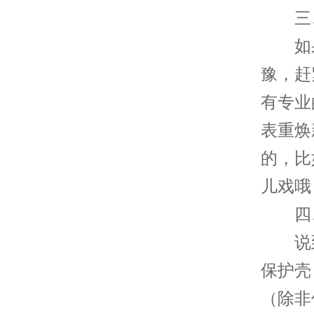
三、
如果你
豫，赶
有专业
表重焕
的，比
儿戏哦
四、
说到底
保护壳
（除非