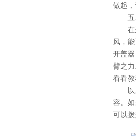
做起，
五、
在这
风，能
开盖器
臂之力
看看教
以上
容。如
可以拨