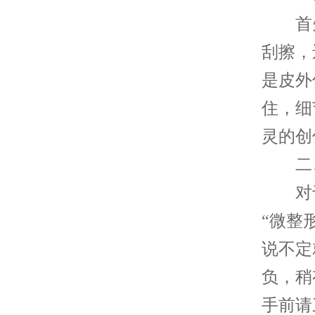
首先，
刮擦，
是皮外
住，细
灵的创
二、家
对于
“微整
说不定
负，稍
手前请