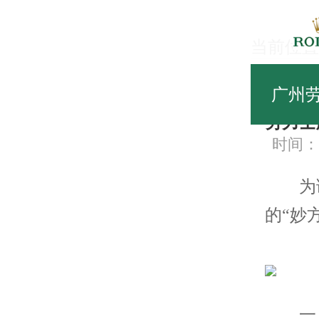
当前位置
常
广州
劳力士
时间：20
为调
的“妙
一、