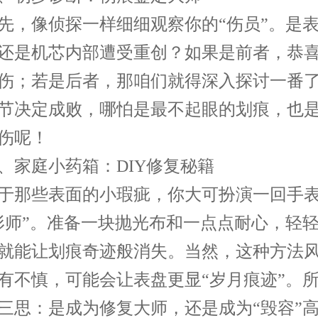
像侦探一样细细观察你的“伤员”。是表
还是机芯内部遭受重创？如果是前者，恭
伤；若是后者，那咱们就得深入探讨一番
节决定成败，哪怕是最不起眼的划痕，也
伤呢！
庭小药箱：DIY修复秘籍
那些表面的小瑕疵，你大可扮演一回手表
形师”。准备一块抛光布和一点点耐心，轻
就能让划痕奇迹般消失。当然，这种方法
有不慎，可能会让表盘更显“岁月痕迹”。
三思：是成为修复大师，还是成为“毁容”