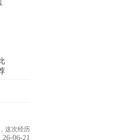
此
荐
，这次经历
26-06-21