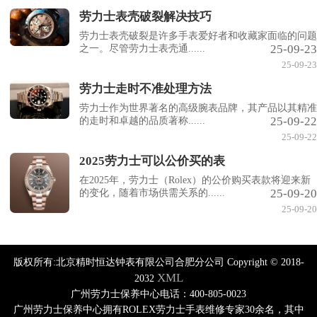
劳力士表壳破裂解决技巧
劳力士表壳破裂是许多手表爱好者和收藏家面临的问题
25-09-23
之一。尽管劳力士表壳通......
25-09-23
劳力士走时不准处理方法
劳力士作为世界著名的高级腕表品牌，其产品以其精准
25-09-22
的走时和卓越的品质著称......
25-09-22
2025劳力士可以公价买的表
在2025年，劳力士（Rolex）的公价购买表款将迎来新
25-09-20
的变化，随着市场供需关系的......
25-09-20
版权所有:北京精时恒达钟表有限公司合肥分公司 Copyright © 2018-
XML
2032
广州劳力士保养中心电话：400-805-0023
广州劳力士保养中心拥有ROLEX劳力士手表维修专家30余名，其中