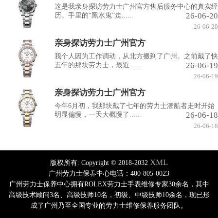
这是我亲身探访劳力士广州官方售后服务中心的真实经
26-06-20
历。手里的“黑水鬼”走......
26-06-20
亲身探访劳力士广州官方
我个人因为工作调动，从北方搬到了广州。之前戴了快
26-06-19
五年的那块劳力士，最近......
26-06-19
亲身探访劳力士广州官方
今年6月初，我那块戴了七年的劳力士潜航者走时开始
26-06-18
明显偏慢，一天大概慢了......
26-06-18
XML
版权所有:
Copyright © 2018-2032
广州劳力士保养中心电话：400-805-0023
广州劳力士保养中心拥有ROLEX劳力士手表维修专家30余名，其中
高级技术顾问3名、高级技师10名，初级、中级技师10余名，现已形
成了广州乃至全国专业的劳力士维修保养服务团队。