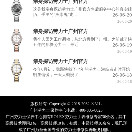
亲身探访劳力士广州官方
这是我亲身探访劳力士广州官方售后服务中心的真实经
26-06-20
历。手里的“黑水鬼”走......
26-06-20
亲身探访劳力士广州官方
我个人因为工作调动，从北方搬到了广州。之前戴了快
26-06-19
五年的那块劳力士，最近......
26-06-19
亲身探访劳力士广州官方
今年6月初，我那块戴了七年的劳力士潜航者走时开始
26-06-18
明显偏慢，一天大概慢了......
26-06-18
XML
版权所有:
Copyright © 2018-2032
广州劳力士保养中心电话：400-805-0023
广州劳力士保养中心拥有ROLEX劳力士手表维修专家30余名，其中
高级技术顾问3名、高级技师10名，初级、中级技师10余名，现已形
成了广州乃至全国专业的劳力士维修保养服务团队。