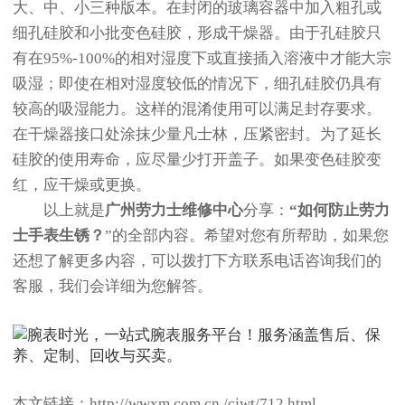
大、中、小三种版本。在封闭的玻璃容器中加入粗孔或
细孔硅胶和小批变色硅胶，形成干燥器。由于孔硅胶只
有在95%-100%的相对湿度下或直接插入溶液中才能大宗
吸湿；即使在相对湿度较低的情况下，细孔硅胶仍具有
较高的吸湿能力。这样的混淆使用可以满足封存要求。
在干燥器接口处涂抹少量凡士林，压紧密封。为了延长
硅胶的使用寿命，应尽量少打开盖子。如果变色硅胶变
红，应干燥或更换。
以上就是
广州劳力士维修中心
分享：
“如何防止劳力
士手表生锈？
”的全部内容。希望对您有所帮助，如果您
还想了解更多内容，可以拨打下方联系电话咨询我们的
客服，我们会详细为您解答。
本文链接：http://wwxm.com.cn /cjwt/712.html