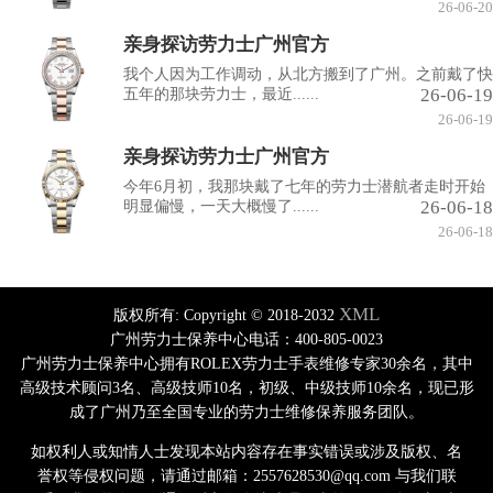
26-06-20
亲身探访劳力士广州官方
我个人因为工作调动，从北方搬到了广州。之前戴了快
26-06-19
五年的那块劳力士，最近......
26-06-19
亲身探访劳力士广州官方
今年6月初，我那块戴了七年的劳力士潜航者走时开始
26-06-18
明显偏慢，一天大概慢了......
26-06-18
XML
版权所有:
Copyright © 2018-2032
广州劳力士保养中心电话：400-805-0023
广州劳力士保养中心拥有ROLEX劳力士手表维修专家30余名，其中
高级技术顾问3名、高级技师10名，初级、中级技师10余名，现已形
成了广州乃至全国专业的劳力士维修保养服务团队。
如权利人或知情人士发现本站内容存在事实错误或涉及版权、名
誉权等侵权问题，请通过邮箱：2557628530@qq.com 与我们联