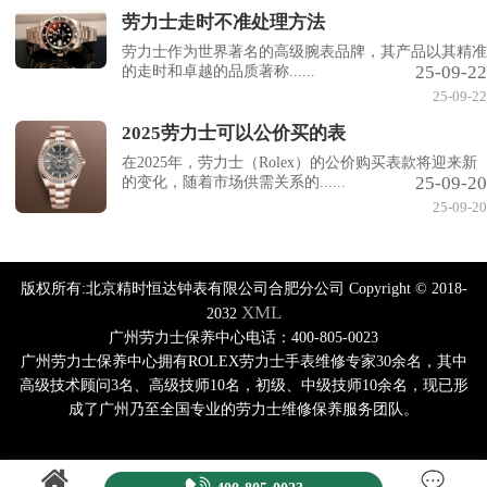
劳力士走时不准处理方法
劳力士作为世界著名的高级腕表品牌，其产品以其精准
25-09-22
的走时和卓越的品质著称......
25-09-22
2025劳力士可以公价买的表
在2025年，劳力士（Rolex）的公价购买表款将迎来新
25-09-20
的变化，随着市场供需关系的......
25-09-20
版权所有:北京精时恒达钟表有限公司合肥分公司 Copyright © 2018-
XML
2032
广州劳力士保养中心电话：400-805-0023
广州劳力士保养中心拥有ROLEX劳力士手表维修专家30余名，其中
高级技术顾问3名、高级技师10名，初级、中级技师10余名，现已形
成了广州乃至全国专业的劳力士维修保养服务团队。