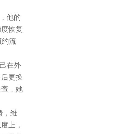
友，他的
精度恢复
预约流
自己在外
售后更换
检查，她
馈，维
原度上，