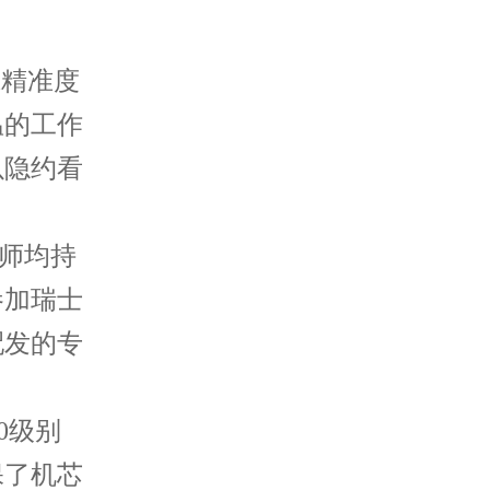
i精准度
温的工作
以隐约看
技师均持
参加瑞士
配发的专
0级别
保了机芯