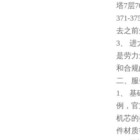
塔7层
371
去之前
3、 
是劳力
和合规
二、服
1、 
例，官
机芯的
件材质