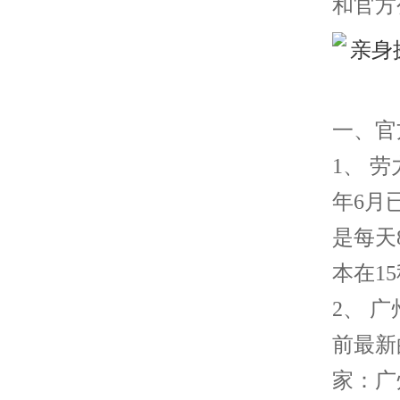
和官方
一、官
1、 
年6月已
是每天
本在1
2、 
前最新
家：广