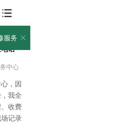
修服务

址电话
务中心
中心，因
验，我全
程、收费
现场记录