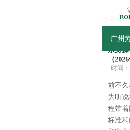
当前位置
常
广州
亲身探
（202
时间：20
前不久
为听说
程带着
标准和