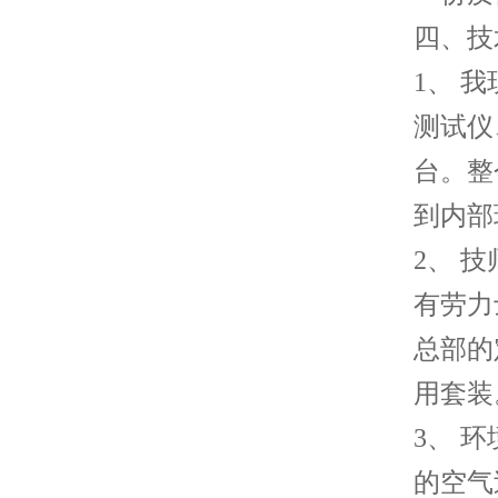
四、技
1、 
测试仪
台。整
到内部
2、 
有劳力
总部的
用套装
3、 环
的空气