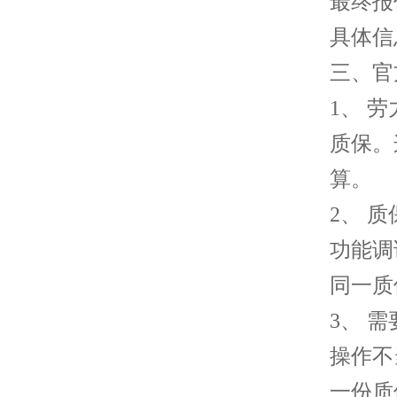
最终报
具体信
三、官
1、 
质保。
算。
2、 
功能调
同一质
3、 
操作不
一份质