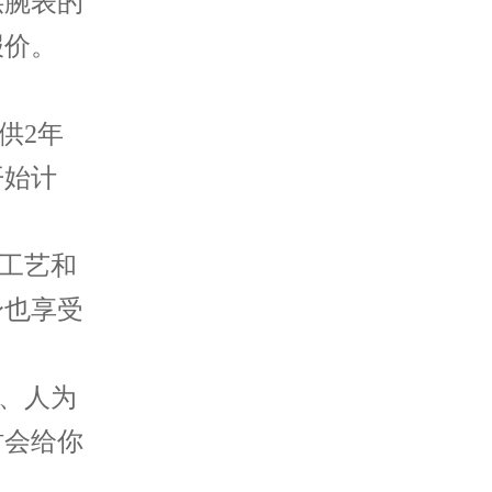
供腕表的
报价。
供2年
开始计
配工艺和
身也享受
水、人为
时会给你