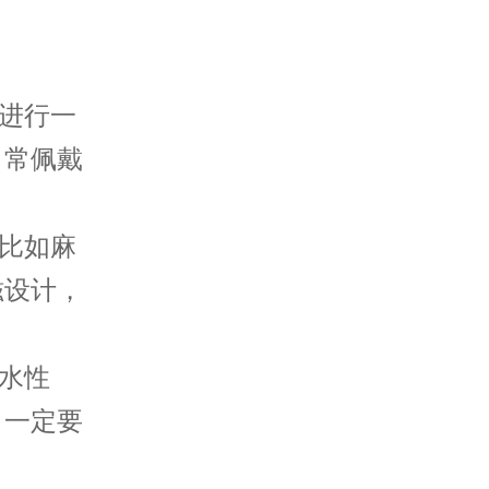
年进行一
日常佩戴
，比如麻
磁设计，
防水性
，一定要