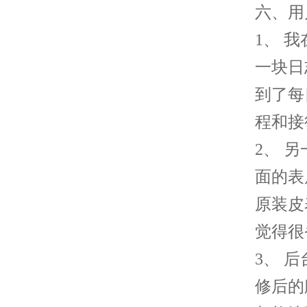
六、用
1、 
一块日
到了每
程和接
2、 
面的表
原装皮
觉得很
3、 
修后的