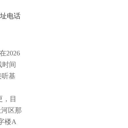
2026
线时间
接听基
更，目
天河区那
字楼A