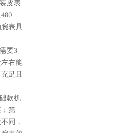
原装皮表
480
的腕表具
需要3
天左右能
存充足且
基础款机
整；第
度不同，