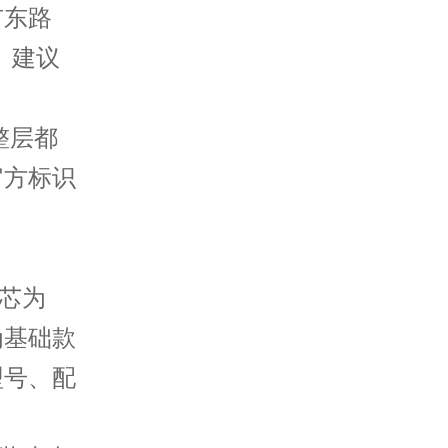
市东路
室。建议
整层都
官方标识
机芯为
为基础款
型号、配