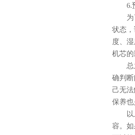
6.
为了
状态，
度、湿
机芯的
总之
确判断
己无法
保养也
以上
容。如