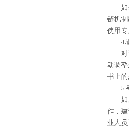
如果
链机制
使用专
4.
对于
动调整
书上的
5.
如果
作，建
业人员