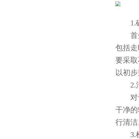
1.
首先
包括走
要采取
以初步
2.
对于
干净的
行清洁
3.