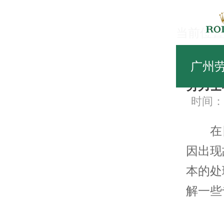
当前位置
常
广州
劳力士
时间：20
在日
因出现
本的处
解一些