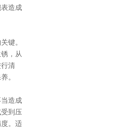
腕表造成
关键。
生锈，从
进行清
保养。
当造成
或受到压
精度。适