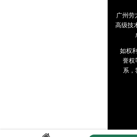
广州劳
高级技
如权
誉权等
系，