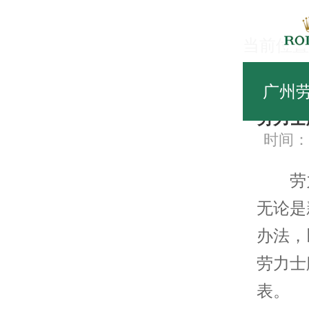
当前位置
常
广州
劳力士
时间：20
劳力
无论是
办法，
劳力士
表。