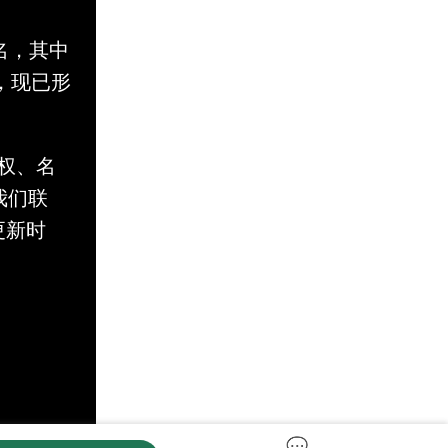
名，其中
，现已形
。
权、名
与我们联
更新时