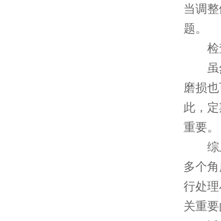
当调整
题。
检查
虽然
磨损也
此，定
重要。
综上
多个角
行处理
关重要