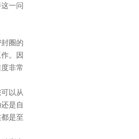
善这一问
封圈的
工作。因
准度非常
可以从
助还是自
惯都是至