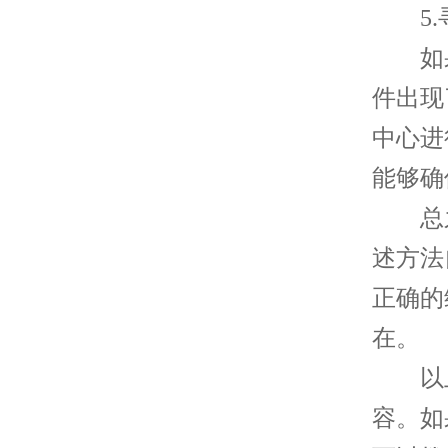
5.
如果
件出现
中心进
能够确
总之
述方法
正确的
在。
以上
容。如