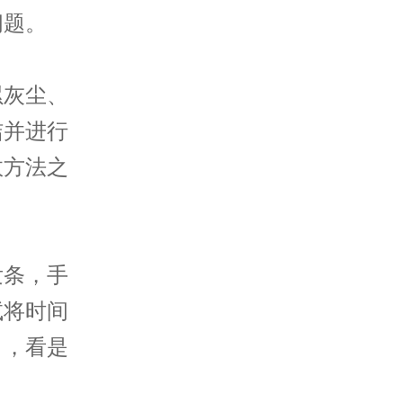
问题。
灰尘、
洁并进行
效方法之
条，手
试将时间
），看是