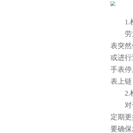
1.
劳力
表突然
或进行
手表停
表上链
2.
对于
定期更
要确保