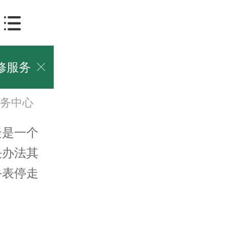
修服务

务中心
是一个
决办法其
手表停走