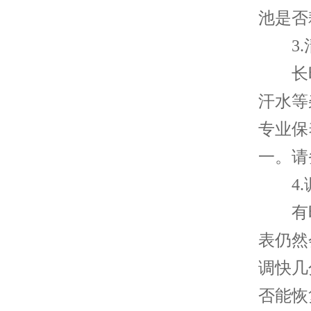
池是否
3.
长时
汗水等
专业保
一。请
4.
有时
表仍然
调快几
否能恢