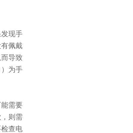
发现手
没有佩戴
从而导致
向）为手
能需要
款，则需
要检查电