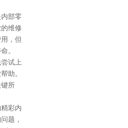
内部零
业的维修
费用，但
寿命。
尝试上
业帮助。
关键所
的精彩内
的问题，